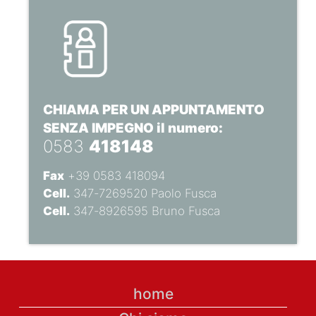
CHIAMA PER UN APPUNTAMENTO
SENZA IMPEGNO il numero:
0583
418148
Fax
+39 0583 418094
Cell.
347-7269520 Paolo Fusca
Cell.
347-8926595 Bruno Fusca
home