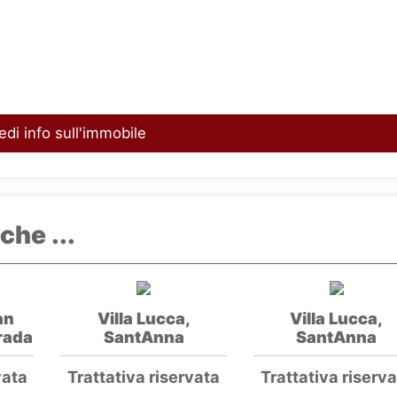
edi info sull'immobile
che ...
an
Villa Lucca,
Villa Lucca,
rada
SantAnna
SantAnna
vata
Trattativa riservata
Trattativa riserv