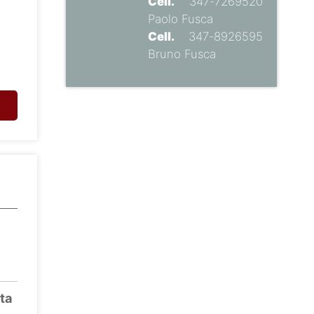
Cell.
347-7269520
Paolo Fusca
Cell.
347-8926595
Bruno Fusca
ata