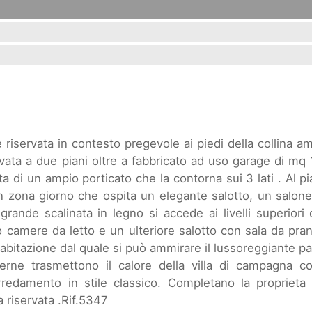
riservata in contesto pregevole ai piedi della collina a
evata a due piani oltre a fabbricato ad uso garage di mq
ta di un ampio porticato che la contorna sui 3 lati . Al p
n zona giorno che ospita un elegante salotto, un salon
rande scalinata in legno si accede ai livelli superiori
 camere da letto e un ulteriore salotto con sala da pra
bitazione dal quale si può ammirare il lussoreggiante p
nterne trasmettono il calore della villa di campagna c
arredamento in stile classico. Completano la propriet
a riservata .Rif.5347