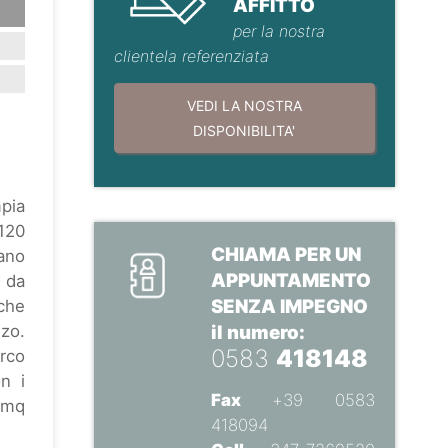
AFFITTO
per la nostra
clientela referenziata
VEDI LA NOSTRA
DISPONIBILITA'
mpia
 120
CHIAMA PER UN
iano
APPUNTAMENTO
e da
SENZA IMPEGNO
 che
nzo.
il numero:
0583
418148
arco
on i
Fax
+39 0583
a mq
418094