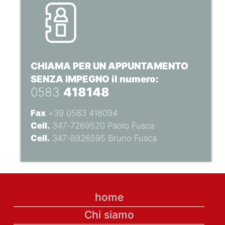
CHIAMA PER UN APPUNTAMENTO
SENZA IMPEGNO il numero:
0583
418148
Fax
+39 0583 418094
Cell.
347-7269520 Paolo Fusca
Cell.
347-8926595 Bruno Fusca
home
Chi siamo