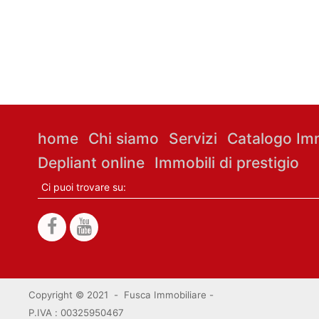
home
Chi siamo
Servizi
Catalogo Imm
Depliant online
Immobili di prestigio
Ci puoi trovare su:
Copyright © 2021 - Fusca Immobiliare -
P.IVA : 00325950467