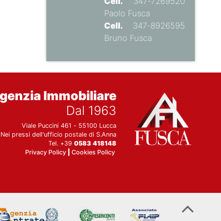
Cell.
347-7269520
Paolo Fusca
Cell.
347-8926595
Bruno Fusca
genzia Immobiliare
Dal 1963
Viale Puccini 461 - 55100 Lucca
Nei pressi dell'ufficio postale di S.Anna
Tel. +39
0583 418148
Privacy Policy
|
Cookies Policy