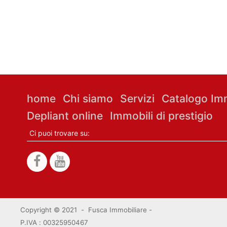
home
Chi siamo
Servizi
Catalogo Imm
Depliant online
Immobili di prestigio
Ci puoi trovare su:
Copyright © 2021 - Fusca Immobiliare -
P.IVA : 00325950467