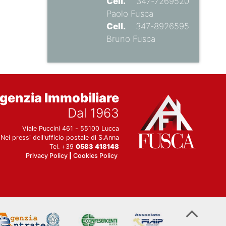
Cell.
347-7269520
Paolo Fusca
Cell.
347-8926595
Bruno Fusca
genzia Immobiliare
Dal 1963
Viale Puccini 461 - 55100 Lucca
Nei pressi dell'ufficio postale di S.Anna
Tel. +39
0583 418148
Privacy Policy
|
Cookies Policy