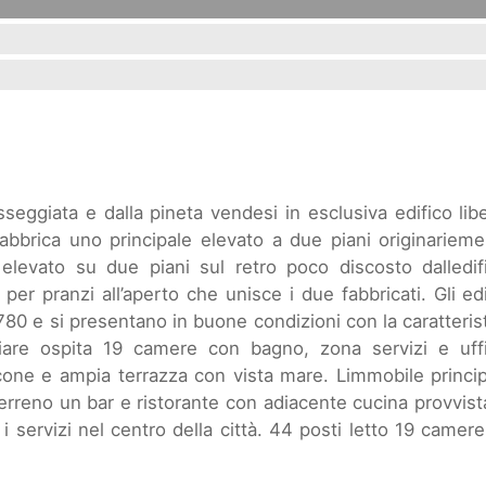
sseggiata e dalla pineta vendesi in esclusiva edifico lib
fabbrica uno principale elevato a due piani originariem
o elevato su due piani sul retro poco discosto dalledif
er pranzi all’aperto che unisce i due fabbricati. Gli edi
80 e si presentano in buone condizioni con la caratteris
iare ospita 19 camere con bagno, zona servizi e uffi
one e ampia terrazza con vista mare. Limmobile princi
erreno un bar e ristorante con adiacente cucina provvist
 servizi nel centro della città. 44 posti letto 19 camere 