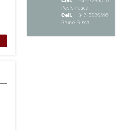
Cell.
347-7269520
Paolo Fusca
Cell.
347-8926595
Bruno Fusca