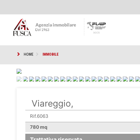
HOME
IMMOBILE
<
Viareggio,
Rif.6063
780 mq
Trattativa riservata