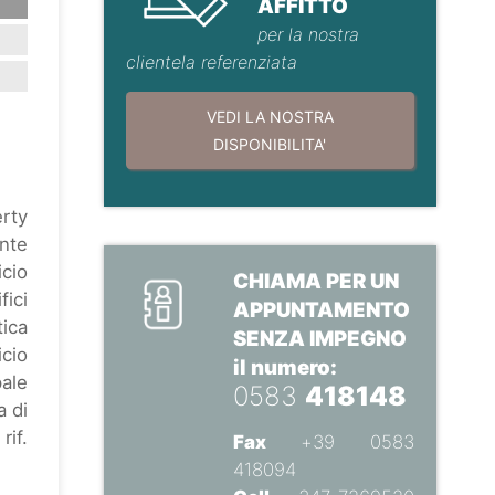
AFFITTO
per la nostra
clientela referenziata
VEDI LA NOSTRA
DISPONIBILITA'
erty
ente
icio
CHIAMA PER UN
fici
APPUNTAMENTO
tica
SENZA IMPEGNO
cio
il numero:
pale
0583
418148
a di
rif.
Fax
+39 0583
418094