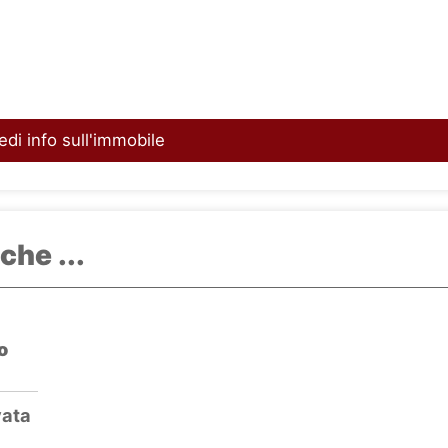
edi info sull'immobile
che ...
o
vata