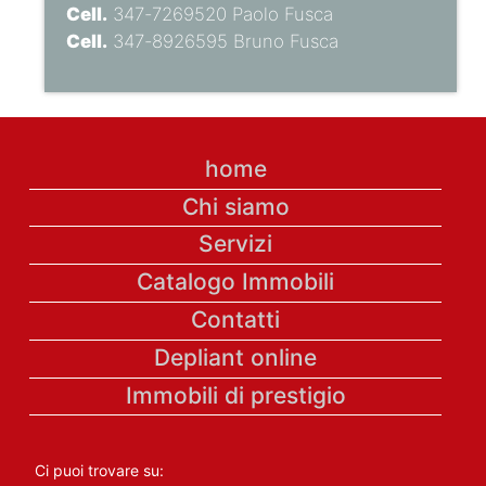
Cell.
347-7269520 Paolo Fusca
Cell.
347-8926595 Bruno Fusca
home
Chi siamo
Servizi
Catalogo Immobili
Contatti
Depliant online
Immobili di prestigio
Ci puoi trovare su: