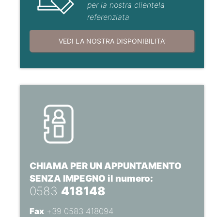
per la nostra clientela
referenziata
VEDI LA NOSTRA DISPONIBILITA'
CHIAMA PER UN APPUNTAMENTO
SENZA IMPEGNO il numero:
0583
418148
Fax
+39 0583 418094