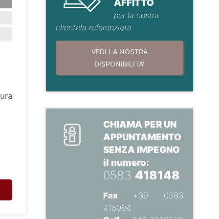
AFFITTO
per la nostra
clientela referenziata
VEDI LA NOSTRA
DISPONIBILITA'
tura
CHIAMA PER UN
APPUNTAMENTO
SENZA IMPEGNO
il numero:
0583
418148
Fax
+39 0583
418094