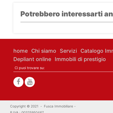
Potrebbero interessarti an
home
Chi siamo
Servizi
Catalogo Imm
Depliant online
Immobili di prestigio
Ci puoi trovare su:
Copyright © 2021 - Fusca Immobiliare -
P.IVA : 00325950467