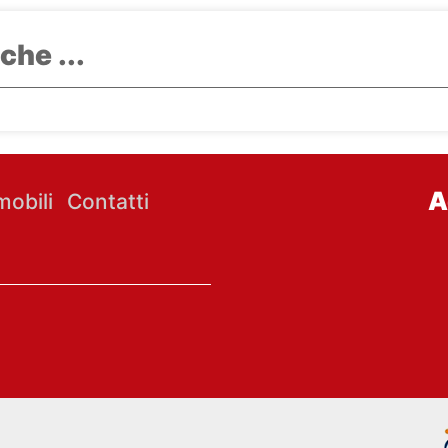
che ...
A
obili
Contatti