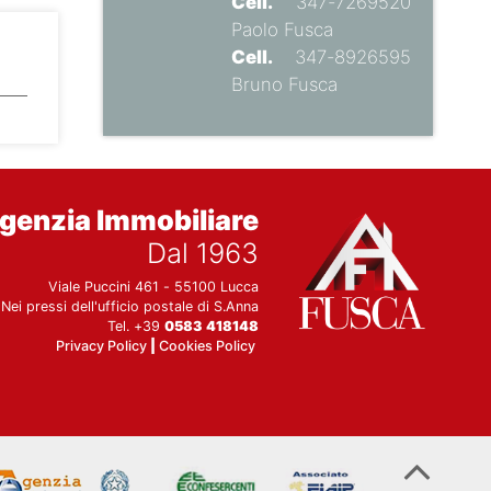
Cell.
347-7269520
Paolo Fusca
Cell.
347-8926595
Bruno Fusca
genzia Immobiliare
Dal 1963
Viale Puccini 461 - 55100 Lucca
Nei pressi dell'ufficio postale di S.Anna
Tel. +39
0583 418148
Privacy Policy
|
Cookies Policy