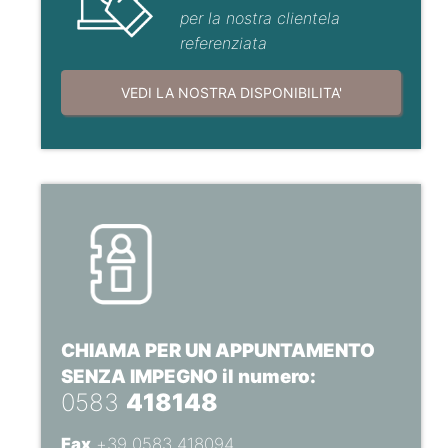
per la nostra clientela
referenziata
VEDI LA NOSTRA DISPONIBILITA'
CHIAMA PER UN APPUNTAMENTO
SENZA IMPEGNO il numero:
0583
418148
Fax
+39 0583 418094