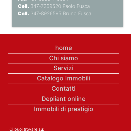
Cell.
347-7269520 Paolo Fusca
Cell.
347-8926595 Bruno Fusca
home
Chi siamo
Servizi
Catalogo Immobili
Contatti
Depliant online
Immobili di prestigio
Ci puoi trovare su: