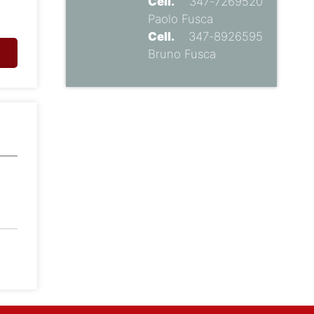
Cell.
347-7269520
Paolo Fusca
Cell.
347-8926595
Bruno Fusca