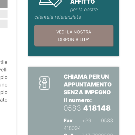
AFFITTO
per la nostra
clientela referenziata
VEDI LA NOSTRA
DISPONIBILITA'
tile
elli
CHIAMA PER UN
pio
APPUNTAMENTO
 uno
SENZA IMPEGNO
mpio
tato
il numero:
0583
418148
Fax
+39 0583
418094