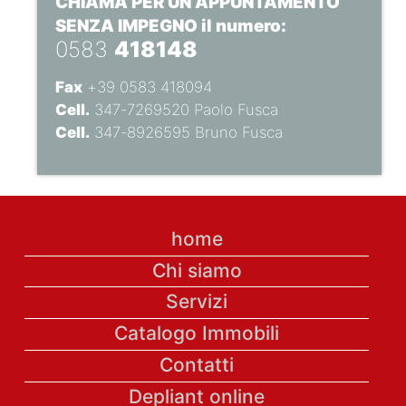
CHIAMA PER UN APPUNTAMENTO
SENZA IMPEGNO il numero:
0583
418148
Fax
+39 0583 418094
Cell.
347-7269520 Paolo Fusca
Cell.
347-8926595 Bruno Fusca
home
Chi siamo
Servizi
Catalogo Immobili
Contatti
Depliant online