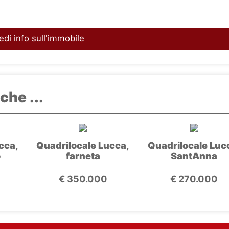
edi info sull'immobile
che ...
cca,
Quadrilocale Lucca,
Quadrilocale Luc
o
farneta
SantAnna
€ 350.000
€ 270.000