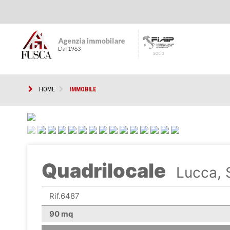
HOME
IMMOBILE
<
Quadrilocale
Lucca, 
Rif.6487
90 mq