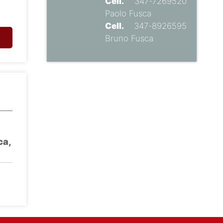
Cell.
347-7269520
Paolo Fusca
Cell.
347-8926595
Bruno Fusca
ca,