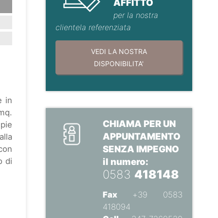
AFFITTO
per la nostra
clientela referenziata
VEDI LA NOSTRA
DISPONIBILITA'
 in
 mq.
CHIAMA PER UN
pie
APPUNTAMENTO
alla
SENZA IMPEGNO
 con
o di
il numero:
0583
418148
Fax
+39 0583
418094