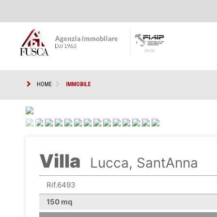
HOME
IMMOBILE
<
Villa
Lucca, SantAnna
Rif.6493
150 mq