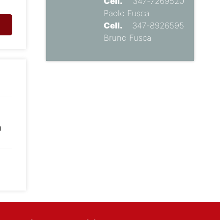
Cell.
347-7269520
Paolo Fusca
Cell.
347-8926595
Bruno Fusca
n