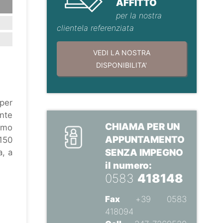
AFFITTO
per la nostra
clientela referenziata
VEDI LA NOSTRA
DISPONIBILITA'
 per
ente
CHIAMA PER UN
rimo
APPUNTAMENTO
 150
SENZA IMPEGNO
a, a
il numero:
0583
418148
Fax
+39 0583
418094