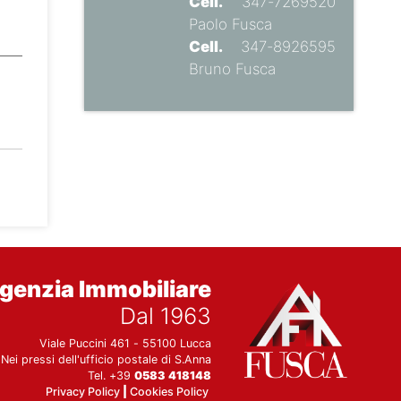
Cell.
347-7269520
Paolo Fusca
Cell.
347-8926595
Bruno Fusca
genzia Immobiliare
Dal 1963
Viale Puccini 461 - 55100 Lucca
Nei pressi dell'ufficio postale di S.Anna
Tel. +39
0583 418148
Privacy Policy
|
Cookies Policy