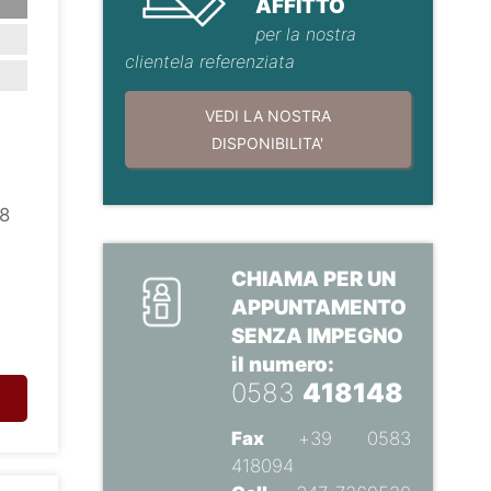
AFFITTO
per la nostra
clientela referenziata
VEDI LA NOSTRA
DISPONIBILITA'
48
CHIAMA PER UN
APPUNTAMENTO
SENZA IMPEGNO
il numero:
0583
418148
Fax
+39 0583
418094