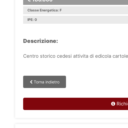
Classe Energetica: F
IPE: 0
Descrizione:
Centro storico cedesi attivita di edicola cartol
Torna indietro
Richi