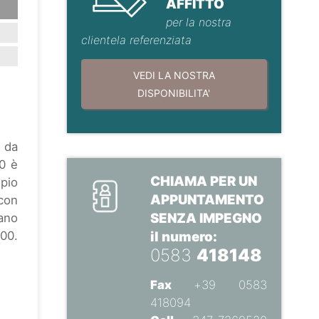
AFFITTO
per la nostra
clientela referenziata
VEDI LA NOSTRA
DISPONIBILITA'
a da
90 è
CHIAMA PER UN
mpio
APPUNTAMENTO
 con
SENZA IMPEGNO
ano
400.
il numero:
0583
418148
Fax
+39 0583
418094