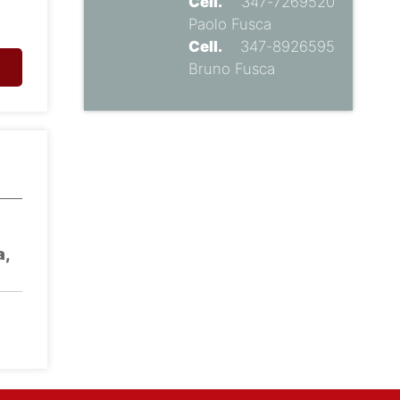
Cell.
347-7269520
Paolo Fusca
Cell.
347-8926595
Bruno Fusca
a,