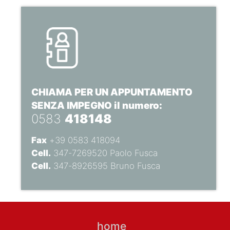
CHIAMA PER UN APPUNTAMENTO
SENZA IMPEGNO il numero:
0583
418148
Fax
+39 0583 418094
Cell.
347-7269520 Paolo Fusca
Cell.
347-8926595 Bruno Fusca
home