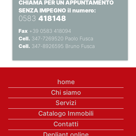
CHIAMA PER UN APPUNTAMENTO
SENZA IMPEGNO il numero:
0583
418148
Fax
+39 0583 418094
Cell.
347-7269520 Paolo Fusca
Cell.
347-8926595 Bruno Fusca
home
Chi siamo
Servizi
Catalogo Immobili
Contatti
Depliant online