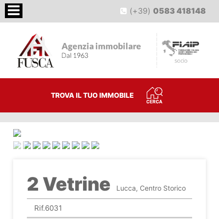
(+39)
0583 418148
TROVA IL TUO IMMOBILE
<
>
2 Vetrine
Lucca, Centro Storico
Rif.6031