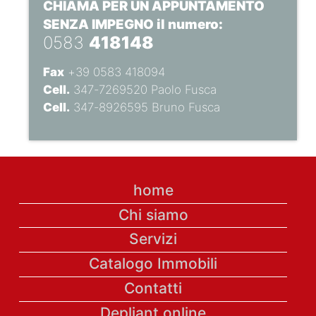
CHIAMA PER UN APPUNTAMENTO
SENZA IMPEGNO il numero:
0583
418148
Fax
+39 0583 418094
Cell.
347-7269520 Paolo Fusca
Cell.
347-8926595 Bruno Fusca
home
Chi siamo
Servizi
Catalogo Immobili
Contatti
Depliant online