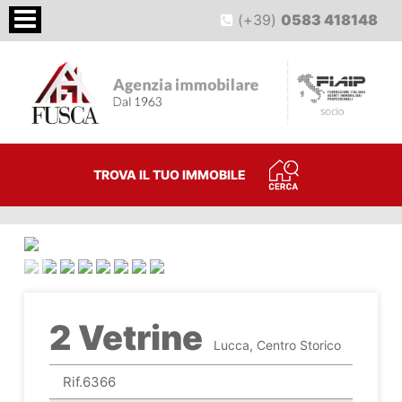
(+39)
0583 418148
TROVA IL TUO IMMOBILE
<
>
2 Vetrine
Lucca, Centro Storico
Rif.6366