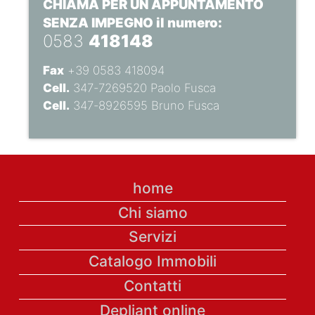
CHIAMA PER UN APPUNTAMENTO
SENZA IMPEGNO il numero:
0583
418148
Fax
+39 0583 418094
Cell.
347-7269520 Paolo Fusca
Cell.
347-8926595 Bruno Fusca
home
Chi siamo
Servizi
Catalogo Immobili
Contatti
Depliant online