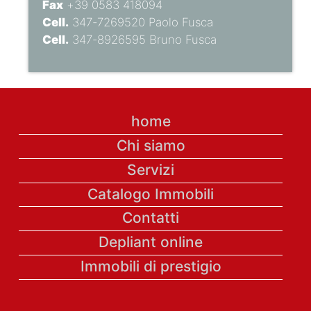
Fax
+39 0583 418094
Cell.
347-7269520 Paolo Fusca
Cell.
347-8926595 Bruno Fusca
home
Chi siamo
Servizi
Catalogo Immobili
Contatti
Depliant online
Immobili di prestigio