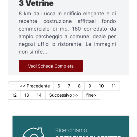
3 Vetrine
8 km da Lucca in edificio elegante e di
recente costruzione affittasi fondo
commerciale di mq. 160 corredato da
ampio parcheggio a comune ideale per
negozi uffici o ristorante. Le immagini
non si rife...
Vedi Scheda Completa
<< Precedente
6
7
8
9
10
11
12
13
14
Successivo >>
fine>
Ricerchiamo