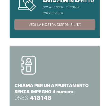
ABITAZIONI IN AFFITTO
per la nostra clientela
referenziata
VEDI LA NOSTRA DISPONIBILITA'
CHIAMA PER UN APPUNTAMENTO
SENZA IMPEGNO il numero:
0583
418148